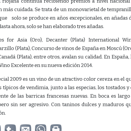
 riojana continúa recibiendo premios a nivel nacional
 más cuidada. Se trata de un monovarietal de tempranil
 que solo se produce en años excepcionales, en añadas 
asta ahora, solo se han elaborado tres añadas.
for Asia (Oro), Decanter (Plata) International Wi
Zarzillo (Plata), Concurso de vinos de España en Moscú (Or
anadá (Plata), entre otros, avalan su calidad. En España, 
Vino Excelente en su nueva edición 2014.
ial 2009 es un vino de un atractivo color cereza en el q
típicos de vendimia, junto a las especias, los tostados y 
te de las barricas francesas nuevas. En boca es largo
pero sin ser agresivo. Con taninos dulces y maduros q
ón.