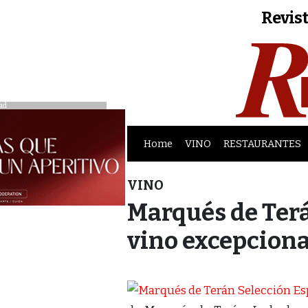
Revist
ad
Home
VINO
RESTAURANTES
VINO
Marqués de Terá
vino excepciona