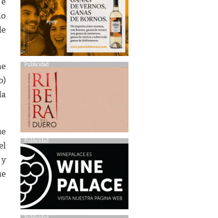
 e
lo
de
Publicidad
ne
o)
la
ue
Publicidad
el
 y
ue
Publicidad