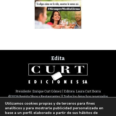
Edita
Presidente: Enrique Curt Gómez | Editora: Laura Curt Iborra
©2026 Revista Vinos y Restaurantes || Todos los derechos reservados
Utilizamos cookies propias y de terceros para fines
Newsletter
Nota legal
Política de Cookies
Suscripción
Tarifas
analíticos y para mostrarle publicidad personalizada en
Contacto
base a un perfil elaborado a partir de sus hábitos de
Paseo de Gracia, 63. 1º 2ª. 08008 Barcelona |
933 180 101
¦ Fax 933 183 505