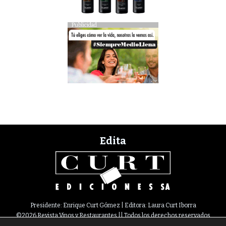
Publicidad
Edita
Presidente: Enrique Curt Gómez | Editora: Laura Curt Iborra
©2026 Revista Vinos y Restaurantes || Todos los derechos reservados