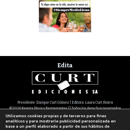
Edita
Presidente: Enrique Curt Gómez | Editora: Laura Curt Iborra
©2026 Revista Vinos y Restaurantes || Todos los derechos reservados
Utilizamos cookies propias y de terceros para fines
Newsletter
Nota legal
Política de Cookies
Suscripción
Tarifas
analíticos y para mostrarle publicidad personalizada en
Contacto
base a un perfil elaborado a partir de sus hábitos de
Paseo de Gracia, 63. 1º 2ª. 08008 Barcelona |
933 180 101
¦ Fax 933 183 505