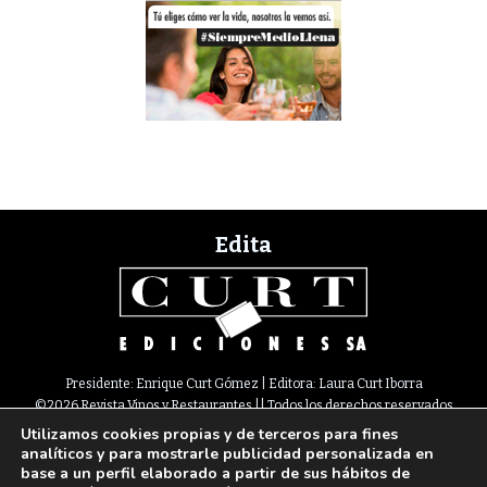
Edita
Presidente: Enrique Curt Gómez | Editora: Laura Curt Iborra
©2026 Revista Vinos y Restaurantes || Todos los derechos reservados
Utilizamos cookies propias y de terceros para fines
Newsletter
Nota legal
Política de Cookies
Suscripción
Tarifas
analíticos y para mostrarle publicidad personalizada en
Contacto
base a un perfil elaborado a partir de sus hábitos de
Paseo de Gracia, 63. 1º 2ª. 08008 Barcelona |
933 180 101
¦ Fax 933 183 505