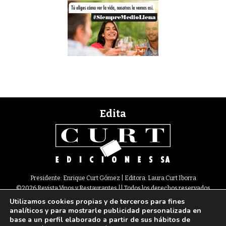
Edita
Presidente: Enrique Curt Gómez | Editora: Laura Curt Iborra
©2026 Revista Vinos y Restaurantes || Todos los derechos reservados
Utilizamos cookies propias y de terceros para fines
Newsletter
Nota legal
Política de Cookies
Suscripción
Tarifas
analíticos y para mostrarle publicidad personalizada en
Contacto
base a un perfil elaborado a partir de sus hábitos de
Paseo de Gracia, 63. 1º 2ª. 08008 Barcelona |
933 180 101
¦ Fax 933 183 505