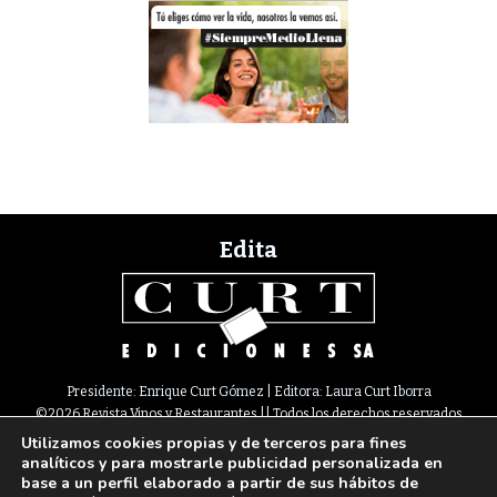
Edita
Presidente: Enrique Curt Gómez | Editora: Laura Curt Iborra
©2026 Revista Vinos y Restaurantes || Todos los derechos reservados
Utilizamos cookies propias y de terceros para fines
Newsletter
Nota legal
Política de Cookies
Suscripción
Tarifas
analíticos y para mostrarle publicidad personalizada en
Contacto
base a un perfil elaborado a partir de sus hábitos de
Paseo de Gracia, 63. 1º 2ª. 08008 Barcelona |
933 180 101
¦ Fax 933 183 505