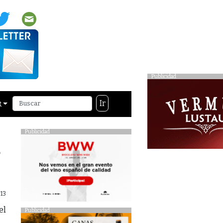
Publicidad
Ir
R
Publicidad
&
13
l
Publicidad