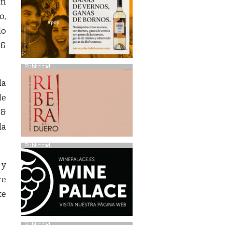
ón
o,
lo
 &
Publicidad
la
de
 &
da
Publicidad
 y
re
te
Publicidad