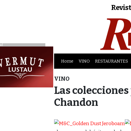
Revist
ad
Home
VINO
RESTAURANTES
VINO
Las colecciones 
Chandon