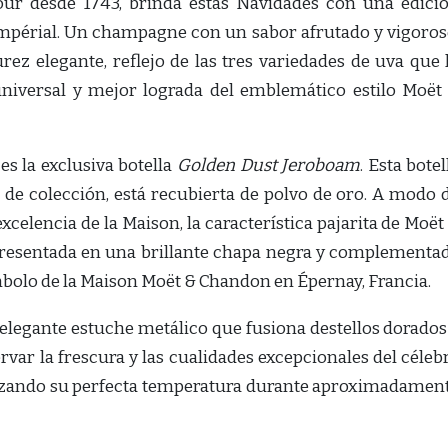
ur desde 1743, brinda estas Navidades con una edici
Impérial. Un champagne con un sabor afrutado y vigoros
z elegante, reflejo de las tres variedades de uva que 
iversal y mejor lograda del emblemático estilo Moët
es la exclusiva botella
Golden Dust Jeroboam
. Esta botel
a de colección, está recubierta de polvo de oro. A modo 
celencia de la Maison, la característica pajarita de Moët
presentada en una brillante chapa negra y complementa
mbolo de la Maison Moët & Chandon en Épernay, Francia.
elegante estuche metálico que fusiona destellos dorados
var la frescura y las cualidades excepcionales del céleb
izando su perfecta temperatura durante aproximadamen