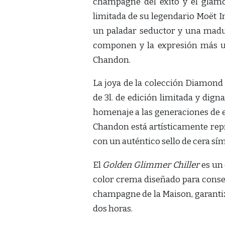
champagne del éxito y el glamo
limitada de su legendario Moët 
un paladar seductor y una madure
componen y la expresión más un
Chandon.
La joya de la colección Diamond 
de 3l. de edición limitada y dign
homenaje a las generaciones de ex
Chandon está artísticamente re
con un auténtico sello de cera sí
El
Golden Glimmer Chiller
es un 
color crema diseñado para conser
champagne de la Maison, garant
dos horas.