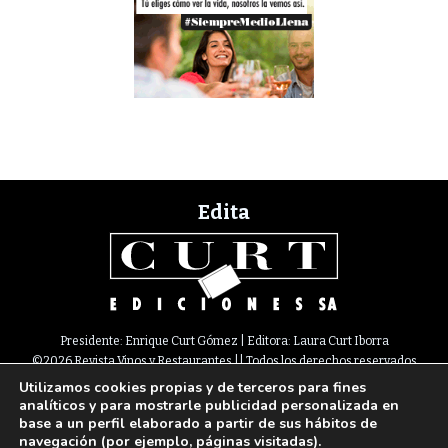
Edita
Presidente: Enrique Curt Gómez | Editora: Laura Curt Iborra
©2026 Revista Vinos y Restaurantes || Todos los derechos reservados
Utilizamos cookies propias y de terceros para fines
Newsletter
Nota legal
Política de Cookies
Suscripción
Tarifas
analíticos y para mostrarle publicidad personalizada en
Contacto
base a un perfil elaborado a partir de sus hábitos de
Paseo de Gracia, 63. 1º 2ª. 08008 Barcelona |
933 180 101
¦ Fax 933 183 505
navegación (por ejemplo, páginas visitadas).