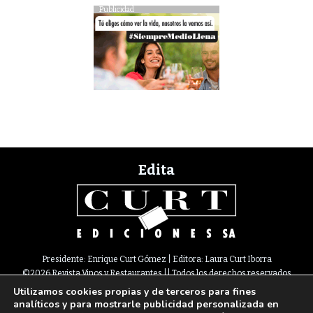
Publicidad
Edita
Presidente: Enrique Curt Gómez | Editora: Laura Curt Iborra
©2026 Revista Vinos y Restaurantes || Todos los derechos reservados
Utilizamos cookies propias y de terceros para fines
Newsletter
Nota legal
Política de Cookies
Suscripción
Tarifas
analíticos y para mostrarle publicidad personalizada en
Contacto