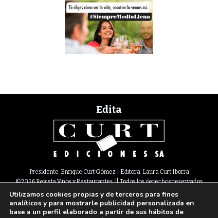
Edita
Presidente: Enrique Curt Gómez | Editora: Laura Curt Iborra
©2026 Revista Vinos y Restaurantes || Todos los derechos reservados
Utilizamos cookies propias y de terceros para fines
Newsletter
Nota legal
Política de Cookies
Suscripción
Tarifas
analíticos y para mostrarle publicidad personalizada en
Contacto
base a un perfil elaborado a partir de sus hábitos de
Paseo de Gracia, 63. 1º 2ª. 08008 Barcelona |
933 180 101
¦ Fax 933 183 505