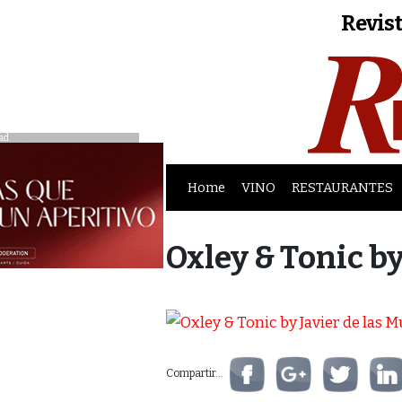
Revist
ad
Home
VINO
RESTAURANTES
Oxley & Tonic by
Compartir...