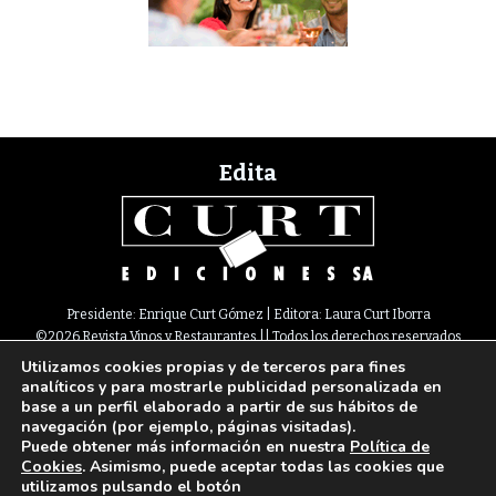
Edita
Presidente: Enrique Curt Gómez | Editora: Laura Curt Iborra
©2026 Revista Vinos y Restaurantes || Todos los derechos reservados
Utilizamos cookies propias y de terceros para fines
Newsletter
Nota legal
Política de Cookies
Suscripción
Tarifas
analíticos y para mostrarle publicidad personalizada en
Contacto
base a un perfil elaborado a partir de sus hábitos de
Paseo de Gracia, 63. 1º 2ª. 08008 Barcelona |
933 180 101
¦ Fax 933 183 505
navegación (por ejemplo, páginas visitadas).
Select Language
▼
Puede obtener más información en nuestra
Política de
Cookies
. Asimismo, puede aceptar todas las cookies que
utilizamos pulsando el botón