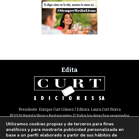
Edita
Presidente: Enrique Curt Gómez | Editora: Laura Curt Iborra
©2026 Revista Vinos y Restaurantes || Todos los derechos reservados
Utilizamos cookies propias y de terceros para fines
Newsletter
Nota legal
Política de Cookies
Suscripción
Tarifas
analíticos y para mostrarle publicidad personalizada en
Contacto
base a un perfil elaborado a partir de sus hábitos de
Paseo de Gracia, 63. 1º 2ª. 08008 Barcelona |
933 180 101
¦ Fax 933 183 505