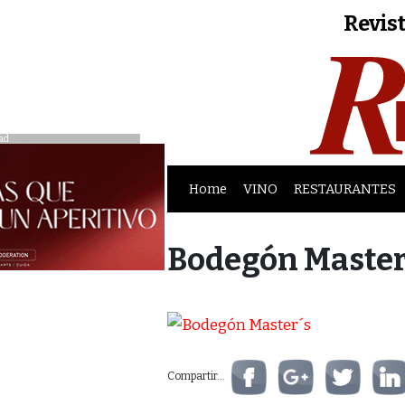
Revist
ad
Home
VINO
RESTAURANTES
Bodegón Master
Compartir...