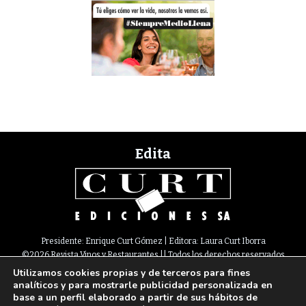
Edita
Presidente: Enrique Curt Gómez | Editora: Laura Curt Iborra
©2026 Revista Vinos y Restaurantes || Todos los derechos reservados
Utilizamos cookies propias y de terceros para fines
Newsletter
Nota legal
Política de Cookies
Suscripción
Tarifas
analíticos y para mostrarle publicidad personalizada en
Contacto
base a un perfil elaborado a partir de sus hábitos de
Paseo de Gracia, 63. 1º 2ª. 08008 Barcelona |
933 180 101
¦ Fax 933 183 505