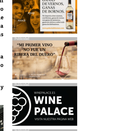
en
ro
ue
la
as
Publicidad
la
 o
Publicidad
 y
Publicidad