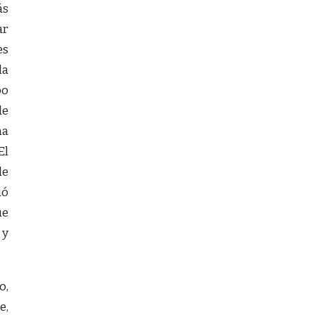
ás
ar
es
la
bo
de
na
El
de
ió
ue
 y
o,
e,