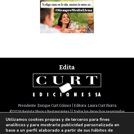
Edita
Presidente: Enrique Curt Gómez | Editora: Laura Curt Iborra
©2026 Revista Vinos y Restaurantes || Todos los derechos reservados
Utilizamos cookies propias y de terceros para fines
Newsletter
Nota legal
Política de Cookies
Suscripción
Tarifas
analíticos y para mostrarle publicidad personalizada en
Contacto
base a un perfil elaborado a partir de sus hábitos de
Paseo de Gracia, 63. 1º 2ª. 08008 Barcelona |
933 180 101
¦ Fax 933 183 505