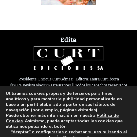
Edita
Presidente: Enrique Curt Gómez | Editora: Laura Curt Iborra
©2026 Revista Vinos y Restaurantes || Todos los derechos reservados
Utilizamos cookies propias y de terceros para fines
Newsletter
Nota legal
Política de Cookies
Suscripción
Tarifas
analíticos y para mostrarle publicidad personalizada en
Contacto
base a un perfil elaborado a partir de sus hábitos de
Paseo de Gracia, 63. 1º 2ª. 08008 Barcelona |
933 180 101
¦ Fax 933 183 505
navegación (por ejemplo, páginas visitadas).
Select Language
▼
Puede obtener más información en nuestra
Política de
Cookies
. Asimismo, puede aceptar todas las cookies que
utilizamos pulsando el botón
“Aceptar” o configurarlas o rechazar su uso pulsando el