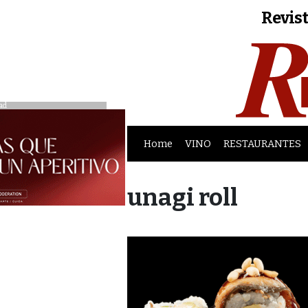
Revist
ad
Home
VINO
RESTAURANTES
unagi roll