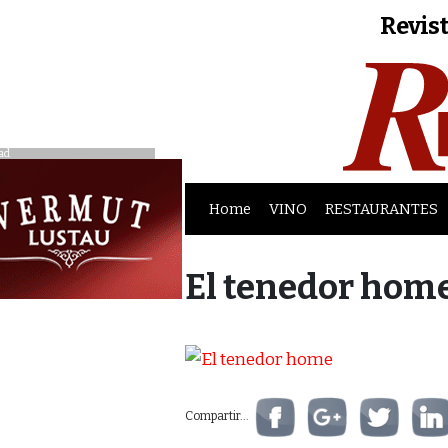
Revist
ad
Home
VINO
RESTAURANTES
El tenedor hom
Compartir...