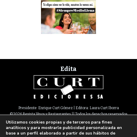
Edita
Presidente: Enrique Curt Gómez | Editora: Laura Curt Iborra
©2026 Revista Vinos y Restaurantes || Todos los derechos reservados
Utilizamos cookies propias y de terceros para fines
Newsletter
Nota legal
Política de Cookies
Suscripción
Tarifas
analíticos y para mostrarle publicidad personalizada en
Contacto
base a un perfil elaborado a partir de sus hábitos de
Paseo de Gracia, 63. 1º 2ª. 08008 Barcelona |
933 180 101
¦ Fax 933 183 505