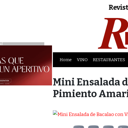
Revist
ad
Home
VINO
RESTAURANTES
Mini Ensalada d
Pimiento Amari