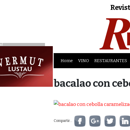
Revist
ad
Home
VINO
RESTAURANTES
bacalao con ceb
Compartir...