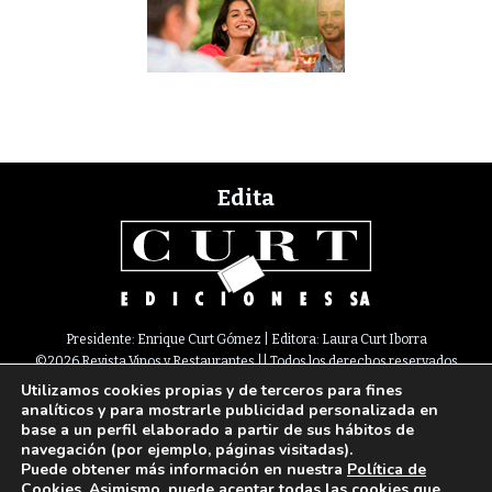
Edita
Presidente: Enrique Curt Gómez | Editora: Laura Curt Iborra
©2026 Revista Vinos y Restaurantes || Todos los derechos reservados
Utilizamos cookies propias y de terceros para fines
Newsletter
Nota legal
Política de Cookies
Suscripción
Tarifas
analíticos y para mostrarle publicidad personalizada en
Contacto
base a un perfil elaborado a partir de sus hábitos de
Paseo de Gracia, 63. 1º 2ª. 08008 Barcelona |
933 180 101
¦ Fax 933 183 505
navegación (por ejemplo, páginas visitadas).
Select Language
▼
Puede obtener más información en nuestra
Política de
Cookies
. Asimismo, puede aceptar todas las cookies que