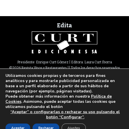
Edita
Presidente: Enrique Curt Gómez | Editora: Laura Curt Iborra
©2026 Revista Vinos y Restaurantes || Todos los derechos reservados
Utilizamos cookies propias y de terceros para fines
Newsletter
Nota legal
Política de Cookies
Suscripción
Tarifas
analíticos y para mostrarle publicidad personalizada en
Contacto
base a un perfil elaborado a partir de sus hábitos de
Paseo de Gracia, 63. 1º 2ª. 08008 Barcelona |
933 180 101
¦ Fax 933 183 505
navegación (por ejemplo, páginas visitadas).
Select Language
▼
Puede obtener más información en nuestra
Política de
Cookies
. Asimismo, puede aceptar todas las cookies que
utilizamos pulsando el botón
“Aceptar” o configurarlas o rechazar su uso pulsando el
botón “Configurar”.
Aceptar
Rechazar
Ajustes