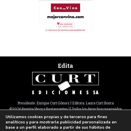
Edita
Presidente: Enrique Curt Gómez | Editora: Laura Curt Iborra
©2026 Revista Vinos y Restaurantes || Todos los derechos reservados
Utilizamos cookies propias y de terceros para fines
Newsletter
Nota legal
Política de Cookies
Suscripción
Tarifas
analíticos y para mostrarle publicidad personalizada en
Contacto
base a un perfil elaborado a partir de sus hábitos de
Paseo de Gracia, 63. 1º 2ª. 08008 Barcelona |
933 180 101
¦ Fax 933 183 505