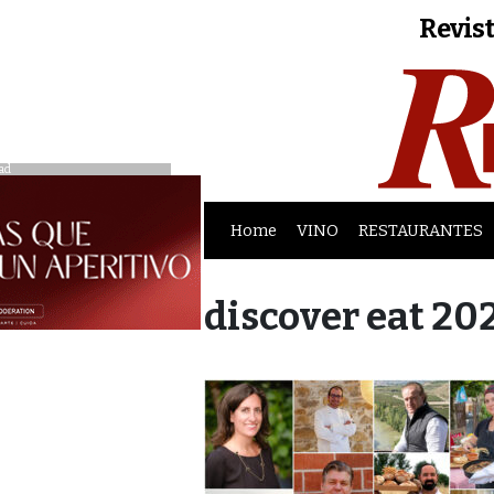
Revist
ad
Home
VINO
RESTAURANTES
discover eat 20