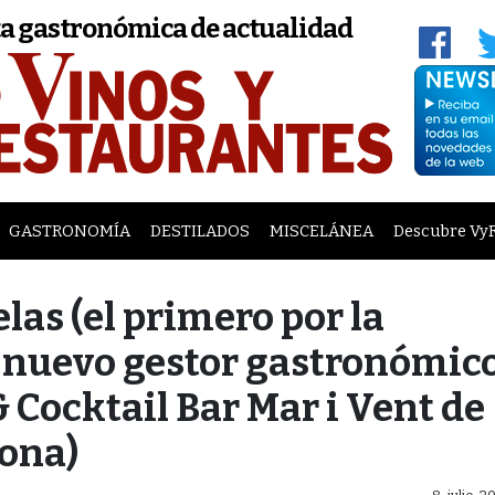
a gastronómica de actualidad
GASTRONOMÍA
DESTILADOS
MISCELÁNEA
Descubre Vy
elas (el primero por la
l nuevo gestor gastronómic
 Cocktail Bar Mar i Vent de
rona)