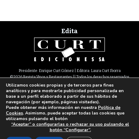
Edita
Presidente: Enrique Curt Gómez | Editora: Laura Curt Iborra
©2026 Revista Vinos y Restaurantes || Todos los derechos reservados
Utilizamos cookies propias y de terceros para fines
Newsletter
Nota legal
Política de Cookies
Suscripción
Tarifas
analíticos y para mostrarle publicidad personalizada en
Contacto
base a un perfil elaborado a partir de sus hábitos de
Paseo de Gracia, 63. 1º 2ª. 08008 Barcelona |
933 180 101
¦ Fax 933 183 505
navegación (por ejemplo, páginas visitadas).
Select Language
▼
Puede obtener más información en nuestra
Política de
Cookies
. Asimismo, puede aceptar todas las cookies que
utilizamos pulsando el botón
“Aceptar” o configurarlas o rechazar su uso pulsando el
botón “Configurar”.