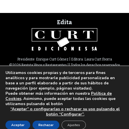
Edita
Presidente: Enrique Curt Gómez | Editora: Laura Curt Iborra
©2026 Revista Vinos y Restaurantes || Todos los derechos reservados
Utilizamos cookies propias y de terceros para fines
Newsletter
Nota legal
Política de Cookies
Suscripción
Tarifas
analíticos y para mostrarle publicidad personalizada en
Contacto
base a un perfil elaborado a partir de sus hábitos de
Paseo de Gracia, 63. 1º 2ª. 08008 Barcelona |
933 180 101
¦ Fax 933 183 505
navegación (por ejemplo, páginas visitadas).
Select Language
▼
Puede obtener más información en nuestra
Política de
Cookies
. Asimismo, puede aceptar todas las cookies que
utilizamos pulsando el botón
“Aceptar” o configurarlas o rechazar su uso pulsando el
botón “Configurar”.
Aceptar
Rechazar
Ajustes