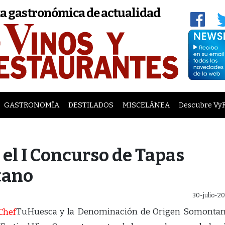
a gastronómica de actualidad
GASTRONOMÍA
DESTILADOS
MISCELÁNEA
Descubre Vy
el I Concurso de Tapas
tano
30-julio-2
TuHuesca y la Denominación de Origen Somonta