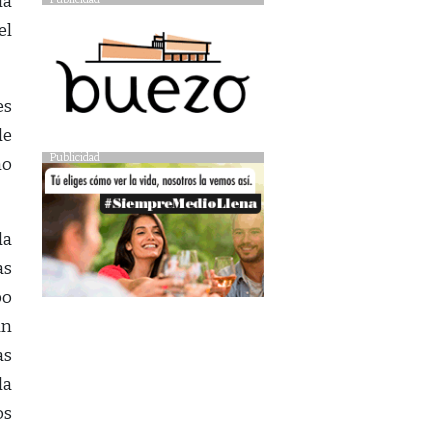
la
el
es
de
Publicidad
no
da
as
po
án
as
la
os