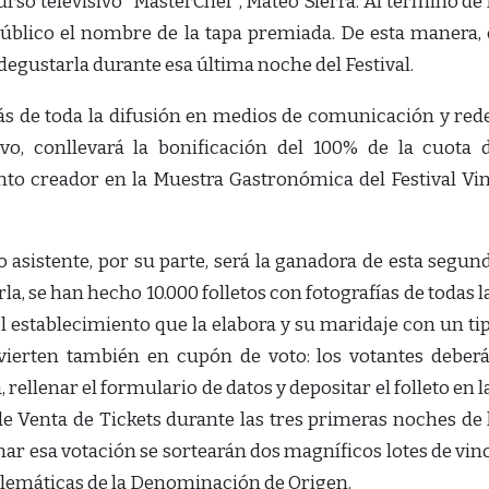
curso televisivo “MasterChef”, Mateo Sierra. Al término de 
público el nombre de la tapa premiada. De esta manera, 
degustarla durante esa última noche del Festival.
ás de toda la difusión en medios de comunicación y red
ivo, conllevará la bonificación del 100% de la cuota 
nto creador en la Muestra Gastronómica del Festival Vi
 asistente, por su parte, será la ganadora de esta segun
la, se han hecho 10.000 folletos con fotografías de todas l
l establecimiento que la elabora y su maridaje con un ti
ierten también en cupón de voto: los votantes deber
 rellenar el formulario de datos y depositar el folleto en l
de Venta de Tickets durante las tres primeras noches de 
r esa votación se sortearán dos magníficos lotes de vin
emáticas de la Denominación de Origen.