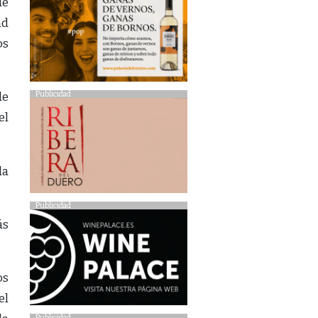
de
ad
os
Publicidad
de
el
la
Publicidad
ás
os
el
Publicidad