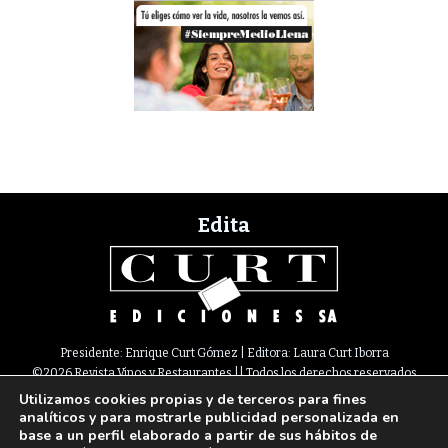
Edita
Presidente: Enrique Curt Gómez | Editora: Laura Curt Iborra
©2026 Revista Vinos y Restaurantes || Todos los derechos reservados
Utilizamos cookies propias y de terceros para fines
Newsletter
Nota legal
Política de Cookies
Suscripción
Tarifas
analíticos y para mostrarle publicidad personalizada en
Contacto
base a un perfil elaborado a partir de sus hábitos de
Paseo de Gracia, 63. 1º 2ª. 08008 Barcelona |
933 180 101
¦ Fax 933 183 505