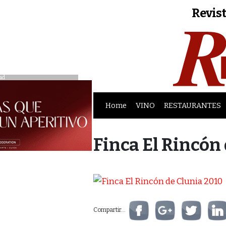
Revist
ad
Home
VINO
RESTAURANTES
Finca El Rincón
Compartir...