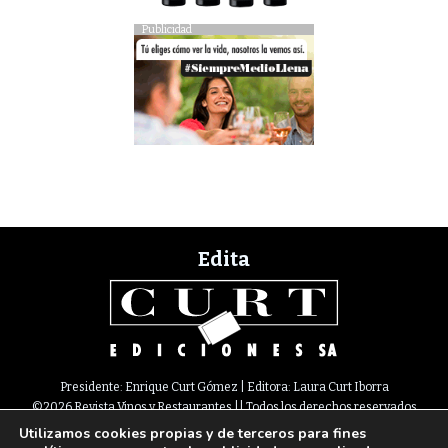
Publicidad
Edita
Presidente: Enrique Curt Gómez | Editora: Laura Curt Iborra
©2026 Revista Vinos y Restaurantes || Todos los derechos reservados
Utilizamos cookies propias y de terceros para fines
Newsletter
Nota legal
Política de Cookies
Suscripción
Tarifas