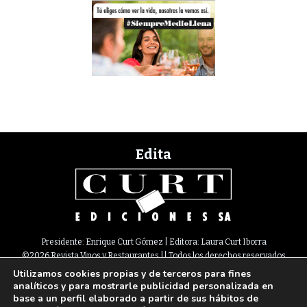
Edita
Presidente: Enrique Curt Gómez | Editora: Laura Curt Iborra
©2026 Revista Vinos y Restaurantes || Todos los derechos reservados
Utilizamos cookies propias y de terceros para fines
Newsletter
Nota legal
Política de Cookies
Suscripción
Tarifas
analíticos y para mostrarle publicidad personalizada en
Contacto
base a un perfil elaborado a partir de sus hábitos de
Paseo de Gracia, 63. 1º 2ª. 08008 Barcelona |
933 180 101
¦ Fax 933 183 505