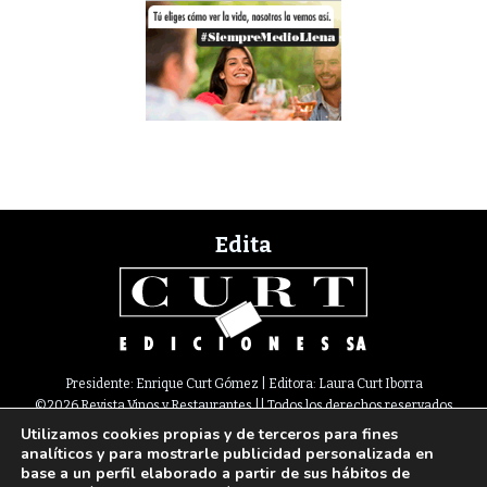
Edita
Presidente: Enrique Curt Gómez | Editora: Laura Curt Iborra
©2026 Revista Vinos y Restaurantes || Todos los derechos reservados
Utilizamos cookies propias y de terceros para fines
Newsletter
Nota legal
Política de Cookies
Suscripción
Tarifas
analíticos y para mostrarle publicidad personalizada en
Contacto
base a un perfil elaborado a partir de sus hábitos de
Paseo de Gracia, 63. 1º 2ª. 08008 Barcelona |
933 180 101
¦ Fax 933 183 505