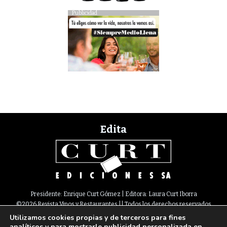
Publicidad
Edita
Presidente: Enrique Curt Gómez | Editora: Laura Curt Iborra
©2026 Revista Vinos y Restaurantes || Todos los derechos reservados
Utilizamos cookies propias y de terceros para fines
Newsletter
Nota legal
Política de Cookies
Suscripción
Tarifas
analíticos y para mostrarle publicidad personalizada en