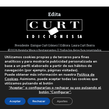
Edita
Presidente: Enrique Curt Gómez | Editora: Laura Curt Iborra
©2026 Revista Vinos y Restaurantes || Todos los derechos reservados
Utilizamos cookies propias y de terceros para fines
Newsletter
Nota legal
Política de Cookies
Suscripción
Tarifas
analíticos y para mostrarle publicidad personalizada en
Contacto
base a un perfil elaborado a partir de sus hábitos de
Paseo de Gracia, 63. 1º 2ª. 08008 Barcelona |
933 180 101
¦ Fax 933 183 505
navegación (por ejemplo, páginas visitadas).
Select Language
▼
Puede obtener más información en nuestra
Política de
Cookies
. Asimismo, puede aceptar todas las cookies que
utilizamos pulsando el botón
“Aceptar” o configurarlas o rechazar su uso pulsando el
botón “Configurar”.
Aceptar
Rechazar
Ajustes