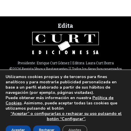
Edita
Presidente: Enrique Curt Gómez | Editora: Laura Curt Iborra
©2026 Revista Vinos y Restaurantes || Todos los derechos reservados
Utilizamos cookies propias y de terceros para fines
Newsletter
Nota legal
Política de Cookies
Suscripción
Tarifas
analíticos y para mostrarle publicidad personalizada en
Contacto
base a un perfil elaborado a partir de sus hábitos de
Paseo de Gracia, 63. 1º 2ª. 08008 Barcelona |
933 180 101
¦ Fax 933 183 505
navegación (por ejemplo, páginas visitadas).
Select Language
▼
Puede obtener más información en nuestra
Política de
Cookies
. Asimismo, puede aceptar todas las cookies que
utilizamos pulsando el botón
“Aceptar” o configurarlas o rechazar su uso pulsando el
botón “Configurar”.
Aceptar
Rechazar
Ajustes