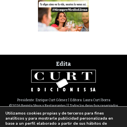
Edita
Presidente: Enrique Curt Gómez | Editora: Laura Curt Iborra
©2026 Revista Vinos y Restaurantes || Todos los derechos reservados
Utilizamos cookies propias y de terceros para fines
Newsletter
Nota legal
Política de Cookies
Suscripción
Tarifas
analíticos y para mostrarle publicidad personalizada en
Contacto
base a un perfil elaborado a partir de sus hábitos de
Paseo de Gracia, 63. 1º 2ª. 08008 Barcelona |
933 180 101
¦ Fax 933 183 505