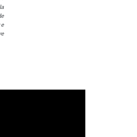
la
de
 e
ve