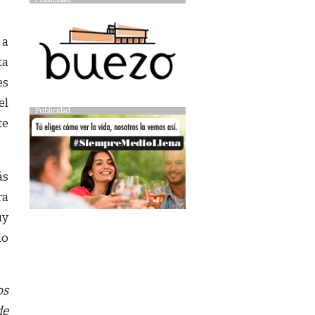
 a
ta
es
el
Publicidad
te
ás
ra
uy
do
os
de