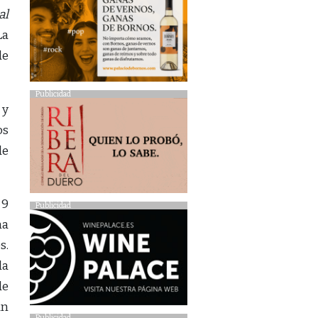
al
La
de
Publicidad
 y
os
de
 9
Publicidad
na
s.
la
de
ún
Publicidad