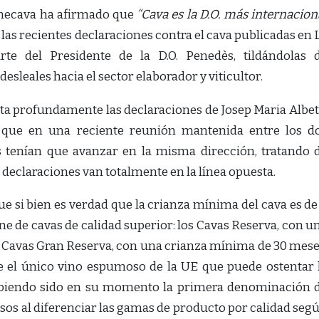
Pimecava ha afirmado que
“Cava es la D.O. más internacion
e las recientes declaraciones contra el cava publicadas en 
rte del Presidente de la D.O. Penedès, tildándolas 
esleales hacia el sector elaborador y viticultor.
a profundamente las declaraciones de Josep Maria Albet
que en una reciente reunión mantenida entre los d
s tenían que avanzar en la misma dirección, tratando 
 declaraciones van totalmente en la línea opuesta.
e si bien es verdad que la crianza mínima del cava es de
ne de cavas de calidad superior: los Cavas Reserva, con u
 Cavas Gran Reserva, con una crianza mínima de 30 mese
e el único vino espumoso de la UE que puede ostentar 
biendo sido en su momento la primera denominación 
os al diferenciar las gamas de producto por calidad seg