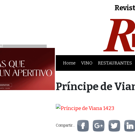
Revist
ad
Home
VINO
RESTAURANTES
Príncipe de Via
Compartir...