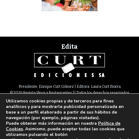
Edita
Presidente: Enrique Curt Gómez | Editora: Laura Curt Iborra
©2026 Revista Vinos y Restaurantes || Todos los derechos reservados
Utilizamos cookies propias y de terceros para fines
Newsletter
Nota legal
Política de Cookies
Suscripción
Tarifas
analíticos y para mostrarle publicidad personalizada en
Contacto
base a un perfil elaborado a partir de sus hábitos de
Paseo de Gracia, 63. 1º 2ª. 08008 Barcelona |
933 180 101
¦ Fax 933 183 505
navegación (por ejemplo, páginas visitadas).
Select Language
▼
Puede obtener más información en nuestra
Política de
Cookies
. Asimismo, puede aceptar todas las cookies que
utilizamos pulsando el botón