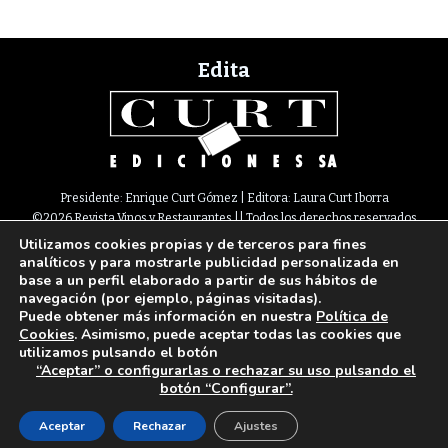
Edita
Presidente: Enrique Curt Gómez | Editora: Laura Curt Iborra
©2026 Revista Vinos y Restaurantes || Todos los derechos reservados
Utilizamos cookies propias y de terceros para fines
Newsletter
Nota legal
Política de Cookies
Suscripción
Tarifas
analíticos y para mostrarle publicidad personalizada en
Contacto
base a un perfil elaborado a partir de sus hábitos de
Paseo de Gracia, 63. 1º 2ª. 08008 Barcelona |
933 180 101
¦ Fax 933 183 505
navegación (por ejemplo, páginas visitadas).
Select Language
▼
Puede obtener más información en nuestra
Política de
Cookies
. Asimismo, puede aceptar todas las cookies que
utilizamos pulsando el botón
“Aceptar” o configurarlas o rechazar su uso pulsando el
botón “Configurar”.
Aceptar
Rechazar
Ajustes