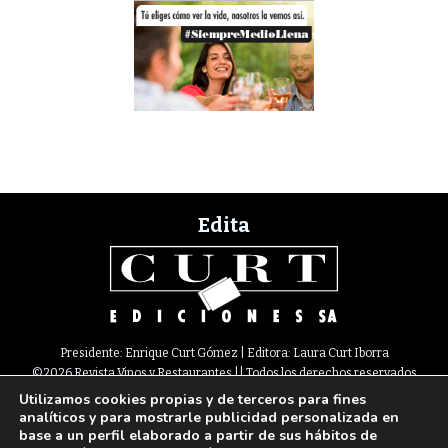
Edita
Presidente: Enrique Curt Gómez | Editora: Laura Curt Iborra
©2026 Revista Vinos y Restaurantes || Todos los derechos reservados
Utilizamos cookies propias y de terceros para fines
Newsletter
Nota legal
Política de Cookies
Suscripción
Tarifas
analíticos y para mostrarle publicidad personalizada en
Contacto
base a un perfil elaborado a partir de sus hábitos de
Paseo de Gracia, 63. 1º 2ª. 08008 Barcelona |
933 180 101
¦ Fax 933 183 505