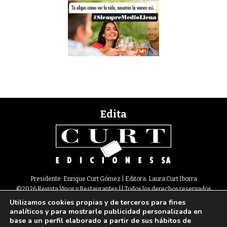
Edita
Presidente: Enrique Curt Gómez | Editora: Laura Curt Iborra
©2026 Revista Vinos y Restaurantes || Todos los derechos reservados
Utilizamos cookies propias y de terceros para fines
Newsletter
Nota legal
Política de Cookies
Suscripción
Tarifas
analíticos y para mostrarle publicidad personalizada en
Contacto
base a un perfil elaborado a partir de sus hábitos de
Paseo de Gracia, 63. 1º 2ª. 08008 Barcelona |
933 180 101
¦ Fax 933 183 505