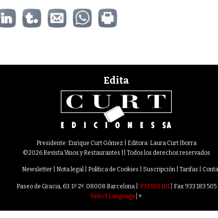
Edita
Presidente: Enrique Curt Gómez | Editora: Laura Curt Iborra
©2026 Revista Vinos y Restaurantes || Todos los derechos reservados
Newsletter
Nota legal
Política de Cookies
Suscripción
Tarifas
Conta
Paseo de Gracia, 63. 1º 2ª. 08008 Barcelona |
933 180 101
¦ Fax 933 183 505
Select Language
▼