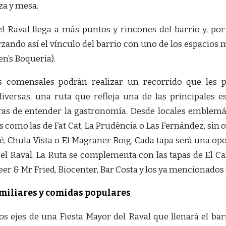
za y mesa.
el Raval llega a más puntos y rincones del barrio y, por
zando así el vínculo del barrio con uno de los espacios 
en’s Boqueria).
os comensales podrán realizar un recorrido que les 
versas, una ruta que refleja una de las principales es
ras de entender la gastronomía. Desde locales emblemát
 como las de Fat Cat, La Prudència o Las Fernández, sin 
è, Chula Vista o El Magraner Boig. Cada tapa será una o
r el Raval. La Ruta se complementa con las tapas de El C
eer & Mr Fried, Biocenter, Bar Costa y los ya mencionados 
amiliares y comidas populares
s ejes de una Fiesta Mayor del Raval que llenará el barr