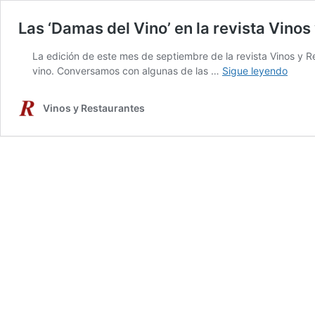
Las ‘Damas del Vino’ en la revista Vinos
La edición de este mes de septiembre de la revista Vinos y 
Las
vino. Conversamos con algunas de las …
Sigue leyendo
‘Dama
del
Vinos y Restaurantes
Vino’
en
la
revist
Vinos
y
Resta